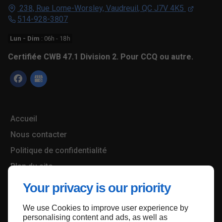
238, Rue Lorne-Worsley,
Vaudreuil, QC
J7V 4K5
514-928-3807
Lun - Dim
: 06h - 18h
Certifiée CWB 47.1 Division 2. Pour CCQ ou autre.
Accueil
Nous contacter
Politique de confidentialité
Plan du site
Your privacy is our priority
We use Cookies to improve user experience by
Haut de page
personalising content and ads, as well as