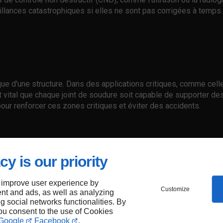
illances catastrophiques si elles ne sont pas corrigées à temps.
ue d'une structure. Dans des applications critiques, comme cell
t vital que chaque joint de soudure soit capable de supporter de
our renforcer ces zones critiques et éviter des accidents.
durabilité d'une soudure. Par exemple, une exposition à des envi
cy is our priority
ps. Si des signes d'usure sont détectés, il est essentiel d'envisa
 improve user experience by
Customize
nt and ads, as well as analyzing
ng social networks functionalities. By
you consent to the use of Cookies
Google
Facebook
.