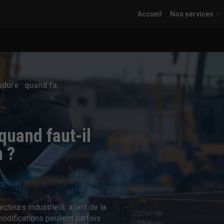
Accueil
Nos services
Modification de soudure : quand faut-il envisager une intervention ?
quand faut-il
n ?
eurs industriels, allant de la
modifications peuvent parfois