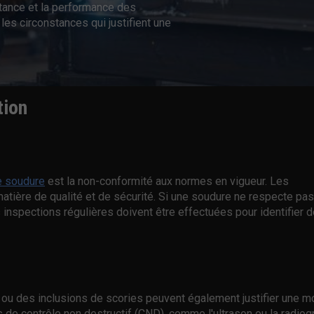
istance et la performance des
les circonstances qui justifient une
tion
e soudure
est la non-conformité aux normes en vigueur. Les
matière de qualité et de sécurité. Si une soudure ne respecte pa
 inspections régulières doivent être effectuées pour identifier d
ou des inclusions de scories peuvent également justifier une mo
de contrôle non destructif (CND), comme l'ultrason ou la radiog