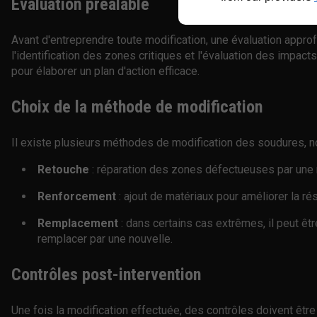
Évaluation préalable
Avant d'entreprendre toute modification, une évaluation approf
l'identification des zones critiques et l'évaluation des impact
pour élaborer un plan d'action efficace.
Choix de la méthode de modification
Il existe plusieurs méthodes de modification des soudures, 
Retouche
: réparation des zones défectueuses par une 
Renforcement
: ajout de matériaux pour améliorer la r
Remplacement
: dans certains cas extrêmes, il peut ê
remplacer par une nouvelle.
Contrôles post-intervention
Une fois la modification effectuée, des contrôles doivent êtr