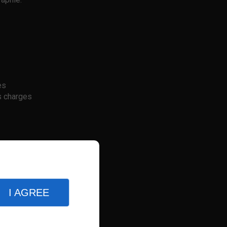
es
s charges
ronnements
ger une
I AGREE