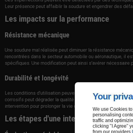
Leur présence peut affaiblir la soudure et engendrer des défa
Les impacts sur la performance
Résistance mécanique
Une soudure mal réalisée peut diminuer la résistance mécaniq
rencontrées dans le secteur automobile ou aéronautique, il es
spécifiques. Une modification peut ainsi s'avérer nécessaire p
Durabilité et longévité
Les conditions d'utilisation peuvent également influencer la 
Your priva
corrosifs peut dégrader la qualité de la soudure au fil du tem
intervention pour prolonger la vie de la structure.
We use Cookies to
personalising conte
Les étapes d'une intervention
traffic and optimizi
clicking "I Agree" 
from our providers